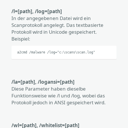
/l=[path], /log=[path]
In der angegebenen Datei wird ein
Scanprotokoll angelegt. Das textbasierte
Protokoll wird in Unicode gespeichert.
Beispiel:
a2cmd /malware /log="c:\scans\scan.log"
/la=[path], /logansi=[path]
Diese Parameter haben dieselbe
Funktionsweise wie /l und /log, wobei das
Protokoll jedoch in ANSI gespeichert wird.
/wl=[path], /whitelist=[path]