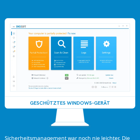
GESCHÜTZTES WINDOWS-GERÄT
Sicherheitsmanagement war noch nie leichter. Die