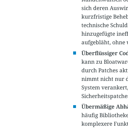
sich deren Auswir
kurzfristige Beh
technische Schuld
hinzugefügte inef
aufgebläht, ohne 
Überflüssiger Co
kann zu Bloatware
durch Patches akt
nimmt nicht nur d
System verankert
Sicherheitspatche
Übermäßige Abhän
häufig Bibliothek
komplexere Funkt