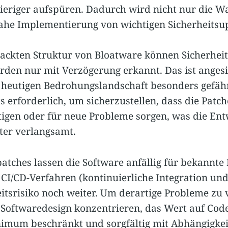
ieriger aufspüren. Dadurch wird nicht nur die W
ahe Implementierung von wichtigen Sicherheitsu
packten Struktur von Bloatware können Sicherhei
den nur mit Verzögerung erkannt. Das ist angesi
 heutigen Bedrohungslandschaft besonders gefähr
s erforderlich, um sicherzustellen, dass die Patc
igen oder für neue Probleme sorgen, was die Ent
ter verlangsamt.
patches lassen die Software anfällig für bekannt
CI/CD-Verfahren (kontinuierliche Integration un
eitsrisiko noch weiter. Um derartige Probleme zu 
n Softwaredesign konzentrieren, das Wert auf Code
nimum beschränkt und sorgfältig mit Abhängigke