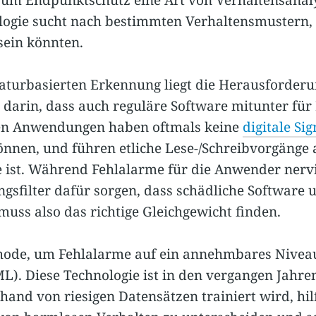
logie sucht nach bestimmten Verhaltensmustern, 
sein könnten.
naturbasierten Erkennung liegt die Herausforder
 darin, dass auch reguläre Software mitunter für
en Anwendungen haben oftmals keine
digitale Si
önnen, und führen etliche Lese-/Schreibvorgänge 
 ist. Während Fehlalarme für die Anwender nervi
sfilter dafür sorgen, dass schädliche Software 
uss also das richtige Gleichgewicht finden.
hode, um Fehlalarme auf ein annehmbares Niveau 
L). Diese Technologie ist in den vergangen Jahre
and von riesigen Datensätzen trainiert wird, hil