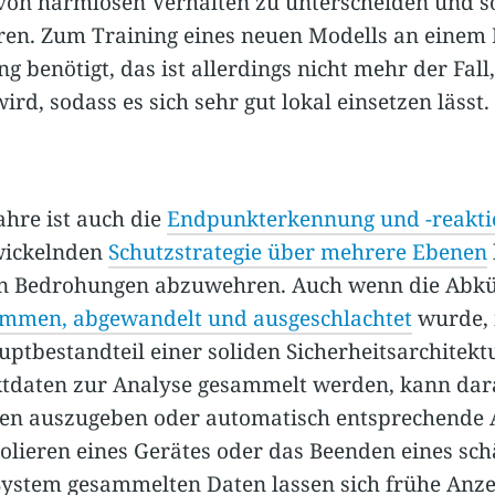
 von harmlosen Verhalten zu unterscheiden und s
ren. Zum Training eines neuen Modells an einem
g benötigt, das ist allerdings nicht mehr der Fa
rd, sodass es sich sehr gut lokal einsetzen lässt.
ahre ist auch die
Endpunkterkennung und -reakti
twickelnden
Schutzstrategie über mehrere Ebenen
n Bedrohungen abzuwehren. Auch wenn die Abkür
mmen, abgewandelt und ausgeschlachtet
wurde, 
tbestandteil einer soliden Sicherheitsarchitektu
tdaten zur Analyse gesammelt werden, kann dara
n auszugeben oder automatisch entsprechende A
olieren eines Gerätes oder das Beenden eines sch
ystem gesammelten Daten lassen sich frühe Anzei