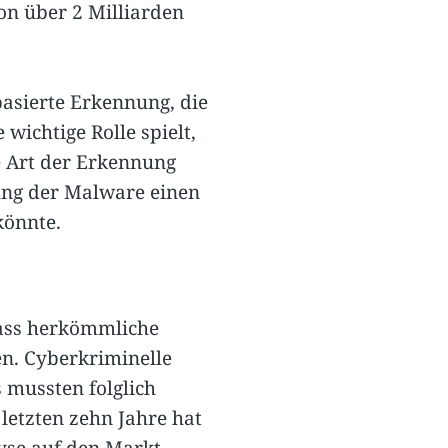
on über 2 Milliarden
basierte Erkennung, die
 wichtige Rolle spielt,
e Art der Erkennung
sung der Malware einen
könnte.
ass herkömmliche
en. Cyberkriminelle
 mussten folglich
letzten zehn Jahre hat
yse auf den Markt