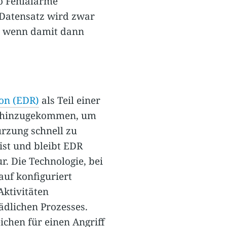
o Fehlalarme
 Datensatz wird zwar
ll, wenn damit dann
on (EDR)
als Teil einer
hinzugekommen, um
zung schnell zu
ist und bleibt EDR
r. Die Technologie, bei
uf konfiguriert
ktivitäten
ädlichen Prozesses.
chen für einen Angriff