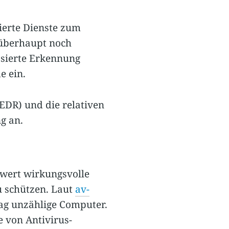
erte Dienste zum
g überhaupt noch
asierte Erkennung
e ein.
EDR) und die relativen
g an.
wert wirkungsvolle
u schützen. Laut
av-
ag unzählige Computer.
e von Antivirus-