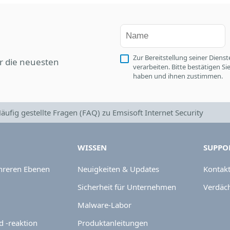
Zur Bereitstellung seiner Die
r die neuesten
verarbeiten. Bitte bestätigen S
haben und ihnen zustimmen.
äufig gestellte Fragen (FAQ) zu Emsisoft Internet Security
WISSEN
SUPPO
hreren Ebenen
Neuigkeiten & Updates
Kontak
Sicherheit für Unternehmen
Verdäch
Malware-Labor
 -reaktion
Produktanleitungen