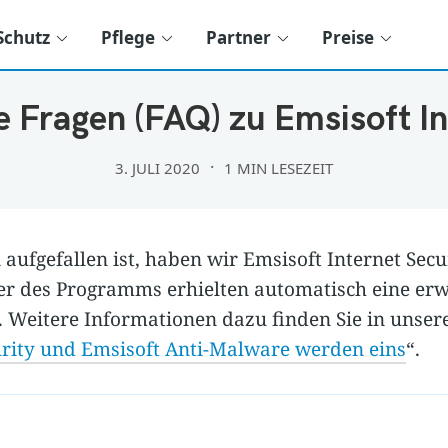
Schutz
Pflege
Partner
Preise
KOMPATIBILITÄT
te Fragen (FAQ) zu Emsisoft In
3. JULI 2020
1 MIN LESEZEIT
 aufgefallen ist, haben wir Emsisoft Internet Sec
zer des Programms erhielten automatisch eine erw
 Weitere Informationen dazu finden Sie in unser
urity und Emsisoft Anti-Malware werden eins
“.
ing