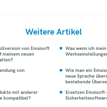
Weitere Artikel
ollversion von Emsisoft
Was wenn ich mein
uf meinem neuen
Werkseinstellunge
alten?
wendung von
Wie man ein Emsiso
neue Sprache übers
bestehende Überset
dukte mit anderer
Ersetzen Emsisoft
re kompatibel?
Sicherheitssoftwar