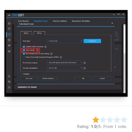
Rate this item:
Submit Rating
Rating:
1.0
/5. From 1 vote.