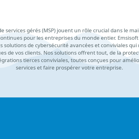
e services gérés (MSP) jouent un rôle crucial dans le ma
ontinues pour les entreprises du monde entier. Emsisoft
s solutions de cybersécurité avancées et conviviales qu
 de vos clients. Nos solutions offrent tout, de la prote
grations tierces conviviales, toutes conçues pour amélio
services et faire prospérer votre entreprise.