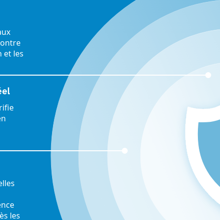
aux
contre
 et les
éel
ifie
en
lles
ence
ès les