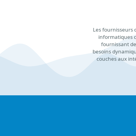
Les fournisseurs d
informatiques c
fournissant de
besoins dynamiques
couches aux inté