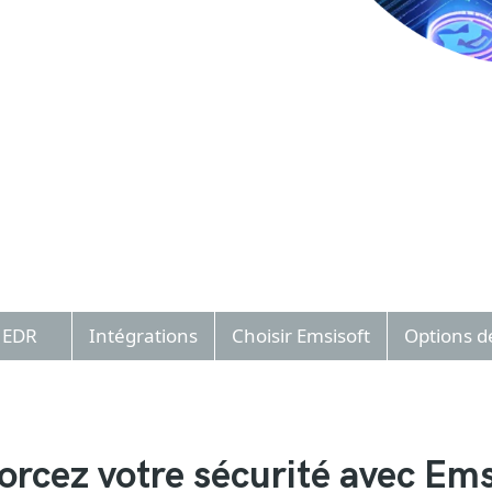
EDR
Intégrations
Choisir Emsisoft
Options d
orcez votre sécurité avec Ems