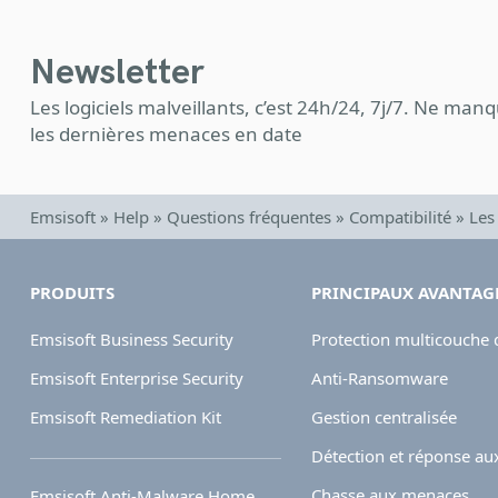
Newsletter
Les logiciels malveillants, c’est 24h/24, 7j/7. Ne ma
les dernières menaces en date
Emsisoft
»
Help
»
Questions fréquentes
»
Compatibilité
»
Les
PRODUITS
PRINCIPAUX AVANTAG
Emsisoft Business Security
Protection multicouche 
Emsisoft Enterprise Security
Anti-Ransomware
Emsisoft Remediation Kit
Gestion centralisée
Détection et réponse au
Chasse aux menaces
Emsisoft Anti-Malware Home