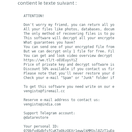
contient le texte suivant :
ATTENTION!

Don't worry my friend, you can return all your files!
All your files like photos, databases, documents and
The only method of recovering files is to purchase de
This software will decrypt all your encrypted files.

What guarantees you have?

You can send one of your encrypted file from your PC 
But we can decrypt only 1 file for free. File must no
You can get and look video overview decrypt tool:

https://we.tl/t-oEUEuysYiZ

Price of private key and decrypt software is $980.

Discount 50% available if you contact us first 72 hou
Please note that you'll never restore your data witho
Check your e-mail "Spam" or "Junk" folder if you don'
vengisto@firemail.cc
vengisto@india.com
Support Telegram account:

@datarestore

Your personal ID:

070bfydGdbfsfCuKTg0kzQEXr1ewwlkMM3sl8ZzT1uEg7811p2t1